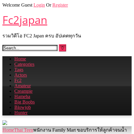
Skip
Welcome Guest
Login
Or
Register
to
Fc2japan
content
รวมวิดีโอ FC2 Japan ครบ อัปเดตทุกวัน
Home
Categories
Tags
Actors
Fc2
Amateur
Creampie
Hameha
Big Boobs
Blowjob
Hunter
Home
Thai Teen
พนักงาน Family Mart ขอบริการให้ลูกค้าจนน้ำ