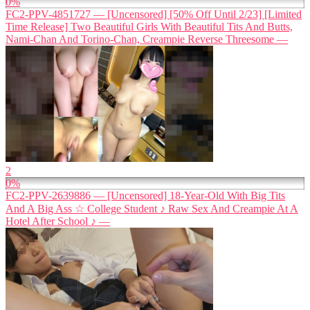
0%
FC2-PPV-4851727 — [Uncensored] [50% Off Until 2/23] [Limited
Time Release] Two Beautiful Girls With Beautiful Tits And Butts,
Nami-Chan And Torino-Chan, Creampie Reverse Threesome —
2
0%
FC2-PPV-2639886 — [Uncensored] 18-Year-Old With Big Tits
And A Big Ass ☆ College Student ♪ Raw Sex And Creampie At A
Hotel After School ♪ —