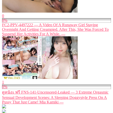
0
0%
FC2-PPV-4497222 — A Video Of A Runaway Girl Staying
Overnight And Getting Creampied. After This, She Was Forced To
Suspend Her Activities For A While. —
1
0%
ดูหนังx ฟรี FNS-141-Uncensored-Leaked — 3 Extreme Orgasmic
Sensual Development Scenes: A Sleeping Doggystyle Press On A
Pussy That Just Came! Mia Kamiki —