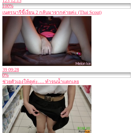
123
12:15
100%
เนตรนารีขี้เงี่ยน 2 กลับมาจากค่ายค่ะ (Thai Scout)
39
09:28
0%
ช่วยตัวเองให้ดูค่ะ…. ทำจนน้ำแตกเลย