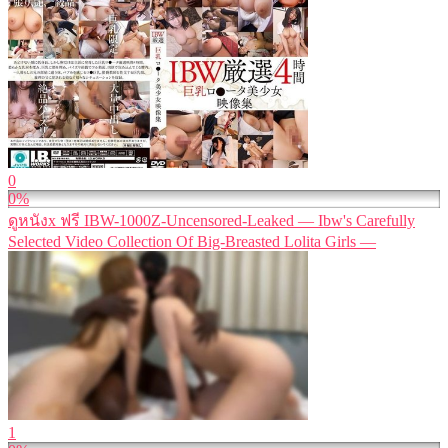
0
0%
ดูหนังx ฟรี IBW-1000Z-Uncensored-Leaked — Ibw's Carefully
Selected Video Collection Of Big-Breasted Lolita Girls —
1