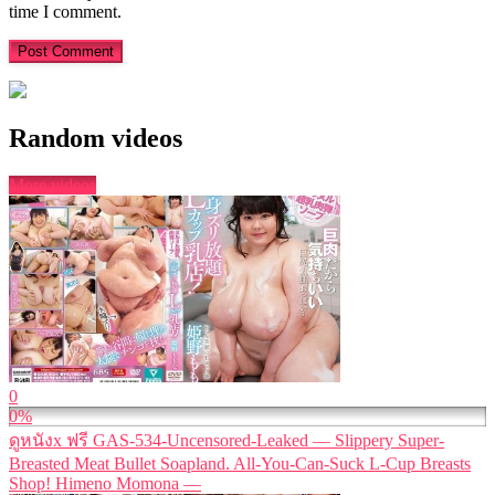
time I comment.
Random videos
More videos
0
0%
ดูหนังx ฟรี GAS-534-Uncensored-Leaked — Slippery Super-
Breasted Meat Bullet Soapland. All-You-Can-Suck L-Cup Breasts
Shop! Himeno Momona —