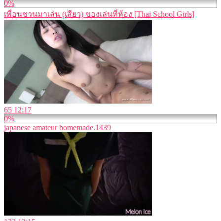
0%
เพื่อนชวนมาเล่น (เสียว) ของเล่นที่ห้อง [Thai School Girls]
65
12:17
0%
japanese amateur homemade.1439