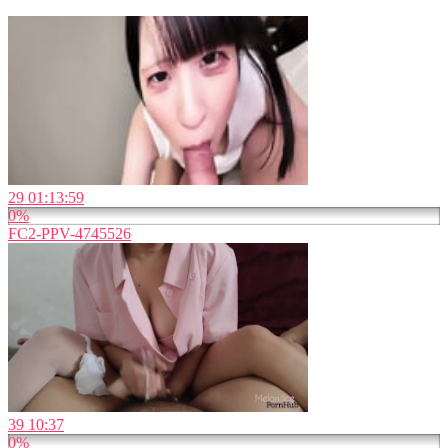
29
01:13:59
0%
FC2-PPV-4745526
39
10:37
0%