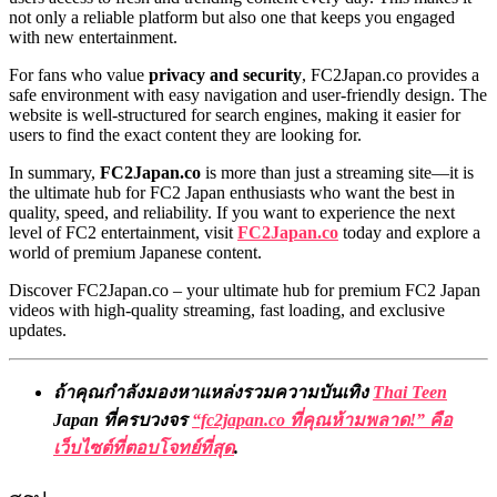
not only a reliable platform but also one that keeps you engaged
with new entertainment.
For fans who value
privacy and security
, FC2Japan.co provides a
safe environment with easy navigation and user-friendly design. The
website is well-structured for search engines, making it easier for
users to find the exact content they are looking for.
In summary,
FC2Japan.co
is more than just a streaming site—it is
the ultimate hub for FC2 Japan enthusiasts who want the best in
quality, speed, and reliability. If you want to experience the next
level of FC2 entertainment, visit
FC2Japan.co
today and explore a
world of premium Japanese content.
Discover FC2Japan.co – your ultimate hub for premium FC2 Japan
videos with high-quality streaming, fast loading, and exclusive
updates.
ถ้าคุณกำลังมองหาแหล่งรวมความบันเทิง
Thai Teen
Japan ที่ครบวงจร
“fc2japan.co ที่คุณห้ามพลาด!” คือ
เว็บไซต์ที่ตอบโจทย์ที่สุด
.